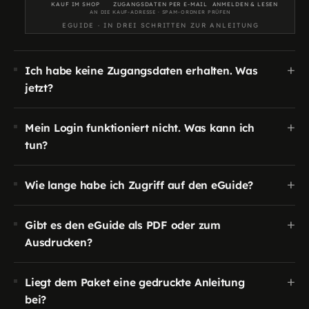
KAUF IM SHOP
ZUGANGSDATEN PER E-MAIL
ANMELDEN & LESEN
AN DIE KAUF-ADRESSE · SPAM-ORDNER PRÜFEN
EGUIDE · IN DREI SCHRITTEN ZUR ANLEITUNG
+
Ich habe keine Zugangsdaten erhalten. Was
jetzt?
+
Mein Login funktioniert nicht. Was kann ich
tun?
+
Wie lange habe ich Zugriff auf den eGuide?
+
Gibt es den eGuide als PDF oder zum
Ausdrucken?
+
Liegt dem Paket eine gedruckte Anleitung
bei?